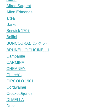
Alfred Sargent
Allen Edmonds
altea
Barker
Berwick 1707
Bollini
BONCOURA(ボンクラ)
BRUNELLO CUCINELLI
Campanile
CARMINA
CHEANEY
Church's
CIRCOLO 1901
Cordwainer
Crockett&jones
DI MELLA
Ducal