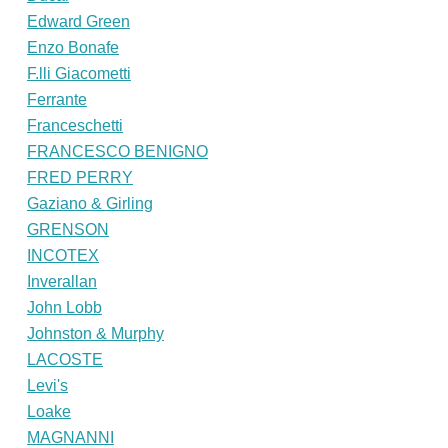
Edward Green
Enzo Bonafe
F.lli Giacometti
Ferrante
Franceschetti
FRANCESCO BENIGNO
FRED PERRY
Gaziano & Girling
GRENSON
INCOTEX
Inverallan
John Lobb
Johnston & Murphy
LACOSTE
Levi's
Loake
MAGNANNI