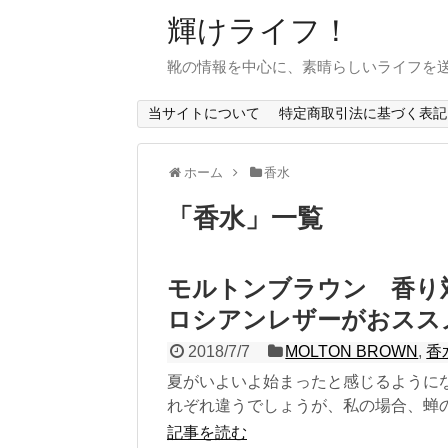
輝けライフ！
靴の情報を中心に、素晴らしいライフを
当サイトについて
特定商取引法に基づく表記
ホーム
香水
「
香水
」
一覧
モルトンブラウン 香り
ロシアンレザーがおスス
2018/7/7
MOLTON BROWN
,
香
夏がいよいよ始まったと感じるように
れぞれ違うでしょうが、私の場合、蝉の鳴
記事を読む