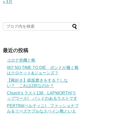
« 4月
最近の投稿
コロナ危機と靴
007 NO TIME TO DIE ボンドが履く靴
はクロケット&ジョーンズ？
【靴好き】鏡面磨きをする？しな
い？ これは2択なのか？
Church’s ラスト138 LAPWORTH(ラ
ップワース) パッドのあるラストです
PERTINI(ペルティニ) ファッショナブ
ル＆リーズナブルなスペイン靴といえ