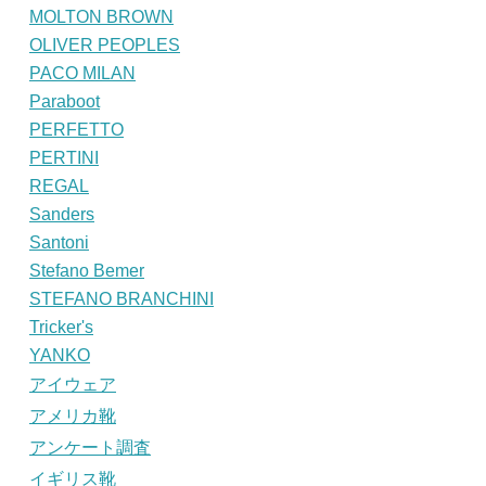
MOLTON BROWN
OLIVER PEOPLES
PACO MILAN
Paraboot
PERFETTO
PERTINI
REGAL
Sanders
Santoni
Stefano Bemer
STEFANO BRANCHINI
Tricker's
YANKO
アイウェア
アメリカ靴
アンケート調査
イギリス靴