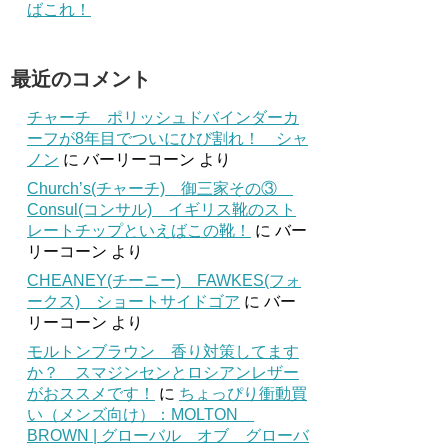
ばこれ！
最近のコメント
チャーチ ポリッシュドバインダーカ
ーフが8年目でついにひび割れ！ シャ
ノン
に
バーリーコーン
より
Church’s(チャーチ) 御三家その③
Consul(コンサル) イギリス靴のスト
レートチップといえばこの靴！
に
バー
リーコーン
より
CHEANEY(チーニー) FAWKES(フォ
ークス) ショートサイドゴア
に
バー
リーコーン
より
モルトンブラウン 香り対策してます
か？ スマジンセンとロシアンレザー
がおススメです！
に
ちょっぴり衝動買
い（メンズ向け）：MOLTON
BROWN | グローバル オブ グローバ