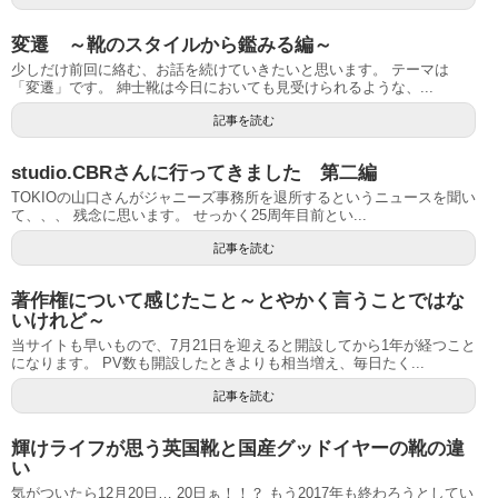
変遷 ～靴のスタイルから鑑みる編～
少しだけ前回に絡む、お話を続けていきたいと思います。 テーマは
「変遷」です。 紳士靴は今日においても見受けられるような、...
記事を読む
studio.CBRさんに行ってきました 第二編
TOKIOの山口さんがジャニーズ事務所を退所するというニュースを聞い
て、、、 残念に思います。 せっかく25周年目前とい...
記事を読む
著作権について感じたこと～とやかく言うことではな
いけれど～
当サイトも早いもので、7月21日を迎えると開設してから1年が経つこと
になります。 PV数も開設したときよりも相当増え、毎日たく...
記事を読む
輝けライフが思う英国靴と国産グッドイヤーの靴の違
い
気がついたら12月20日… 20日ぁ！！？ もう2017年も終わろうとしてい