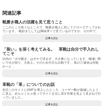
関連記事
靴磨き職人の活躍を見て思うこと
ここのところ色々なところで、靴磨き職人に対してクローズアップされ
ています。 靴好きとしては興味津々で見ているのですが、その中で...
記事を読む
「装い」を深く考えてみる。 革靴は自分で手入れし
てこそ
社内の「ボヤ騒ぎ」はボヤで済まず、大火事になっています。物凄い勢
いで火が回り、大炎上。そのため今日も出勤です… 私の三連休は何処
かへと...
記事を読む
革靴の「革」についてのお話
先日このサイトにAMPを導入したところ、ユーザー数が激減したよう
に見え、めちゃくちゃ焦ってサイトを元に戻す作業を見よう見まねで行
っていました...
記事を読む