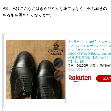
PS 私はこんな時はきらびやかな靴ではなく、落ち着きの
ある靴を履きたくなります。
【全品ポイント10倍】 クロケッ
ンズ コノート レザーシューズ 
チップ カーフ ラウンドトゥ
CROCKETT&JONES Connaugh
ズ 靴 定番 英国製 【送料無料
応】【レ15】
価格：60200円（税込、送料無料
(2020/4/22時点)
楽天