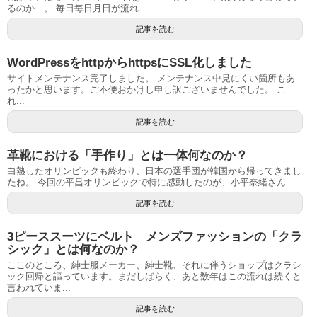
るのか…。 毎日毎日月日が流れ...
記事を読む
WordPressをhttpからhttpsにSSL化しました
サイトメンテナンス完了しました。 メンテナンス中見にくい箇所もあ
ったかと思います。ご不便おかけし申し訳ございませんでした。 こ
れ...
記事を読む
革靴における「手作り」とは一体何なのか？
白熱したオリンピックも終わり、日本の選手団が韓国から帰ってきまし
たね。 今回の平昌オリンピックで特に感動したのが、小平奈緒さん...
記事を読む
3ピーススーツにベルト メンズファッションの「クラ
シック」とは何なのか？
ここのところ、紳士服メーカー、紳士靴、それに伴うショップはクラシ
ック回帰と謳っています。まだしばらく、あと数年はこの流れは続くと
言われていま...
記事を読む