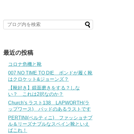
最近の投稿
コロナ危機と靴
007 NO TIME TO DIE ボンドが履く靴
はクロケット&ジョーンズ？
【靴好き】鏡面磨きをする？しな
い？ これは2択なのか？
Church’s ラスト138 LAPWORTH(ラ
ップワース) パッドのあるラストです
PERTINI(ペルティニ) ファッショナブ
ル＆リーズナブルなスペイン靴といえ
ばこれ！