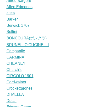
Alfred Sargent
Allen Edmonds
altea
Barker
Berwick 1707
Bollini
BONCOURA(ボンクラ)
BRUNELLO CUCINELLI
Campanile
CARMINA
CHEANEY
Church's
CIRCOLO 1901
Cordwainer
Crockett&jones
DI MELLA
Ducal
Edward Green