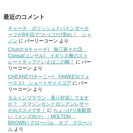
最近のコメント
チャーチ ポリッシュドバインダーカ
ーフが8年目でついにひび割れ！ シャ
ノン
に
バーリーコーン
より
Church’s(チャーチ) 御三家その③
Consul(コンサル) イギリス靴のスト
レートチップといえばこの靴！
に
バー
リーコーン
より
CHEANEY(チーニー) FAWKES(フォ
ークス) ショートサイドゴア
に
バー
リーコーン
より
モルトンブラウン 香り対策してます
か？ スマジンセンとロシアンレザー
がおススメです！
に
ちょっぴり衝動買
い（メンズ向け）：MOLTON
BROWN | グローバル オブ グローバ
ル
より