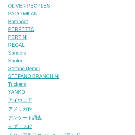
OLIVER PEOPLES
PACO MILAN
Paraboot
PERFETTO
PERTINI
REGAL
Sanders
Santoni
Stefano Bemer
STEFANO BRANCHINI
Tricker's
YANKO
アイウェア
アメリカ靴
アンケート調査
イギリス靴