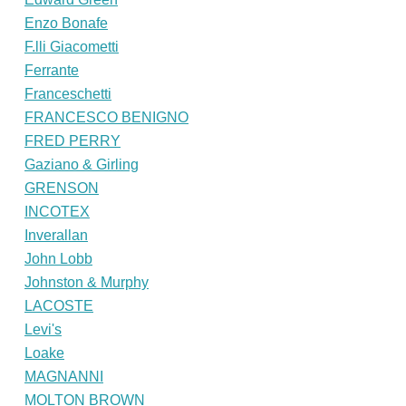
Enzo Bonafe
F.lli Giacometti
Ferrante
Franceschetti
FRANCESCO BENIGNO
FRED PERRY
Gaziano & Girling
GRENSON
INCOTEX
Inverallan
John Lobb
Johnston & Murphy
LACOSTE
Levi's
Loake
MAGNANNI
MOLTON BROWN