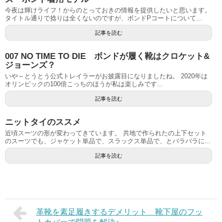
今夜は輝けライフ！からのとっておきの情報を提供したいと思います。
タイトル通りで捻りは全くないのですが、ボンドPコートについて...
記事を読む
007 NO TIME TO DIE ボンドが履く靴はクロケット&
ジョーンズ？
いや～とうとう公式トレイラーがお披露目になりましたね。 2020年は
オリンピックの100倍こっちのほうが私は楽しみです...
記事を読む
ニットタイのススメ
近頃スーツの形が変わってきています。 共地で作られたの上下セット
のスーツでも、ジャケット単品で、スラックス単品で、とバラバラに...
記事を読む
革靴を素足履きするデメリット 靴下屋のフッ