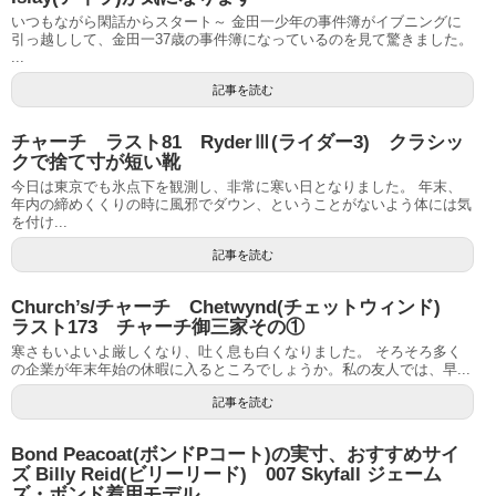
いつもながら閑話からスタート～ 金田一少年の事件簿がイブニングに
引っ越しして、金田一37歳の事件簿になっているのを見て驚きました。
...
記事を読む
チャーチ ラスト81 RyderⅢ(ライダー3) クラシッ
クで捨て寸が短い靴
今日は東京でも氷点下を観測し、非常に寒い日となりました。 年末、
年内の締めくくりの時に風邪でダウン、ということがないよう体には気
を付け...
記事を読む
Church’s/チャーチ Chetwynd(チェットウィンド)
ラスト173 チャーチ御三家その①
寒さもいよいよ厳しくなり、吐く息も白くなりました。 そろそろ多く
の企業が年末年始の休暇に入るところでしょうか。私の友人では、早...
記事を読む
Bond Peacoat(ボンドPコート)の実寸、おすすめサイ
ズ Billy Reid(ビリーリード) 007 Skyfall ジェーム
ズ・ボンド着用モデル