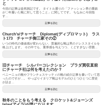
と
今回の記事は徒然雑記です。 タイトル通りの「ファッション界の重鎮
が〇年履いた靴に対して思うこと」に関してです。 ちなみに今回指
す...
記事を読む
Church’s/チャーチ Diplomat(ディプロマット) ラス
ト173 チャーチ御三家その②
いつの時代の価値感が変わらない、普遍的な靴は男のドレススタイルを
格上げします。 その中でも、重厚感を与えつつ、くどすぎない雰囲...
記事を読む
旧チャーチ シルバーコレクション プラダ買収直前
にチャーチ社は何を考えたのか？
ベニーニョの靴やフランチェスケッティの靴の紹介記事を書いていて思
ったのですが…。 やっぱりイタリア靴はモデルのひとつひとつに歴史
が詰ま...
記事を読む
秋冬のことをもう考える クロケット&ジョーンズ
Islay(アイラ)が気になります