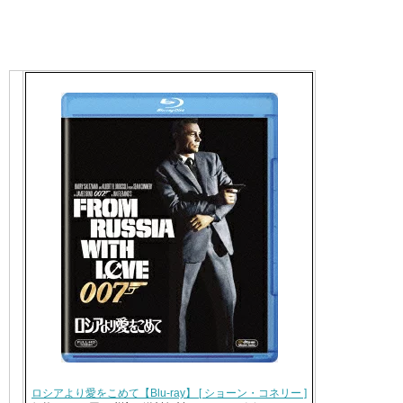
ロシアより愛をこめて【Blu-ray】 [ ショーン・コネリー ]