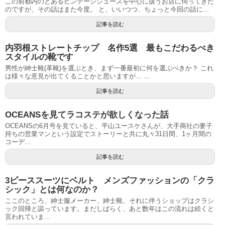
この前都内のとあるビンテージシューズを中心に扱うお店に伺ってきた
のですが、その話はまた今度。 と、いいつつ、ちょっと今回の話に...
記事を読む
内羽根ストレートチップ 名作5選 最もこだわるべき
スタイルの靴です
男性が紳士靴(革靴)を選ぶとき、まず一番最初に何を選ぶべきか？ これ
は様々な意見が出てくることかと思いますが… ...
記事を読む
OCEANSを見てラコステが欲しくなった話
OCEANSの6月号を見ていると、平山ユースケさんが、大手商社の妻子
持ちの営業マンという設定でストーリーと共に丸々31日間、1ヶ月間の
コーデ...
記事を読む
3ピーススーツにベルト メンズファッションの「クラ
シック」とは何なのか？
ここのところ、紳士服メーカー、紳士靴、それに伴うショップはクラシ
ック回帰と謳っています。まだしばらく、あと数年はこの流れは続くと
言われていま...