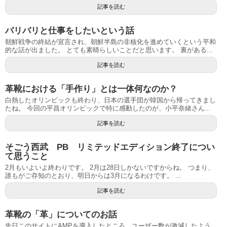
記事を読む
バリバリと仕事をしたいという話
朝鮮戦争の終結が宣言され、朝鮮半島の非核化を進めていくという平和
的な話が出ました。 とても素晴らしいことだと思います。 裏がある...
記事を読む
革靴における「手作り」とは一体何なのか？
白熱したオリンピックも終わり、日本の選手団が韓国から帰ってきまし
たね。 今回の平昌オリンピックで特に感動したのが、小平奈緒さん...
記事を読む
そごう西武 PB リミテッドエディション終了につい
て思うこと
2月もいよいよ終わりです。 2月は28日しかないですからね。 つまり、
誰もがご存知のとおり、明日からは3月になるわけです。 ...
記事を読む
革靴の「革」についてのお話
先日このサイトにAMPを導入したところ、ユーザー数が激減したよう