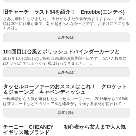
旧チャーチ ラスト54を紹介！ Entebbe(エンテベ)
さあ月曜日になりました。 今日からまた仕事が始まりますね～。若い
頃は本当に仕事が嫌で、朝が起きられなかったです。おまけに冬になる
と余計...
記事を読む
101回目は台風とポリッシュドバインダーカーフと
2017年10月22日(日)は第48回衆議院議員選挙当日です。 皆さん投票に
は行かれたでしょうか？ 私は行ってきました。 ...
記事を読む
タッセルローファーのおススメはこれ！ クロケット
＆ジョーンズ キャベンディッシュ
一昨年頃から人気が爆発したタッセルローファー。 2015年から2016年
は茶スエードなどのカジュアルな印象がより強まる素材が使われてい...
記事を読む
チーニー CHEANEY 初心者から玄人まで大人気
イギリス靴ブランド