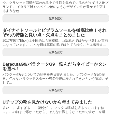
今、クラシック回帰が謳われる中で注目を集めているのがイギリス靴ブ
ランド。 イタリア靴やスペイン靴のようなデザイン性が豊かで主張す
るような色...
記事を読む
ダイナイトソールとビブラムソールを徹底比較！それ
ぞれの特徴と良い点・欠点をまとめました
2017年9月7日(木)は全国的にも雨模様。山陰地方ではかなり激しい雷雨
になっています。 こんな日は革底の靴ではとても歩くことは出来ま...
記事を読む
BaracutaG9/バラクータG9 悩んだらネイビーかタン
を選べ！
バラクータG9についての記事を先日書きました。 バラクータG9の歴
史、色々なハリウッドスターや有名俳優に愛されてきたという実績、そ
して...
記事を読む
Uチップの靴を見かけないから考えてみました
多い…。 多すぎる…。 花粉が…。マックス猛威を振るっていますね
～。この前まで寒かったから、そんなに激しくなったのですが、今週