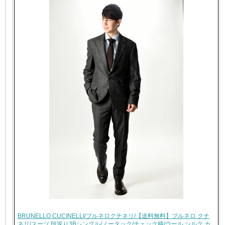
BRUNELLO CUCINELLI/ブルネロクチネリ/【送料無料】ブルネロ クチ
ネリ/スーツ 段返り3Bシングル/ノータック/チェック柄/ウール シルク カ