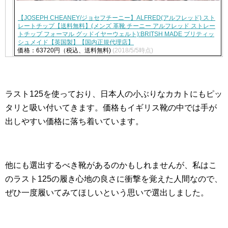
【JOSEPH CHEANEY/ジョセフチーニー】ALFRED(アルフレッド) スト
レートチップ【送料無料】(メンズ 革靴 チーニー アルフレッド ストレー
トチップ フォーマル グッドイヤーウェルト):BRITSH MADE ブリティッ
シュメイド【英国製】【国内正規代理店】
価格：63720円（税込、送料無料)
(2018/5/5時点)
ラスト125を使っており、日本人の小ぶりなカカトにもピッ
タリと吸い付いてきます。価格もイギリス靴の中では手が
出しやすい価格に落ち着いています。
他にも選出するべき靴があるのかもしれませんが、私はこ
のラスト125の履き心地の良さに衝撃を覚えた人間なので、
ぜひ一度履いてみてほしいという思いで選出しました。