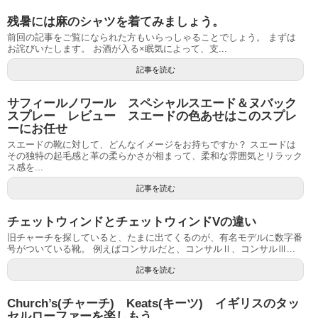
残暑には麻のシャツを着てみましょう。
前回の記事をご覧になられた方もいらっしゃることでしょう。 まずは
お詫びいたします。 お酒が入る×眠気によって、支...
記事を読む
サフィールノワール スペシャルスエード＆ヌバック
スプレー レビュー スエードの色あせはこのスプレ
ーにお任せ
スエードの靴に対して、どんなイメージをお持ちですか？ スエードは
その独特の起毛感と革の柔らかさが相まって、柔和な雰囲気とリラック
ス感を...
記事を読む
チェットウィンドとチェットウィンドVの違い
旧チャーチを探していると、たまに出てくるのが、有名モデルに数字番
号がついている靴。 例えばコンサルだと、コンサルⅡ、コンサルⅢ...
記事を読む
Church’s(チャーチ) Keats(キーツ) イギリスのタッ
セルローファーを楽しもう