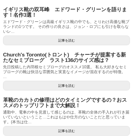
イギリス靴の双耳峰 エドワード・グリーンを語りま
す！名作3選！
エドワード・グリーンは高級イギリス靴の中でも、とりわけ高価な靴ブ
ランドの1つです。 その作りの良さは、ジョン・ロブにも引けを取らな
いレ...
記事を読む
Church′s Toronto(トロント) チャーチが提案する新
たなセミブローグ ラスト136のサイズ感は？
先日投稿した内羽根セミブローグのオススメ10選。 私も大好きなセミ
ブローグの靴は快活な雰囲気と実直なイメージが混在するのが特徴。
...
記事を読む
革靴のカカトの修理はどのタイミングでするの？おス
スメのトップリフトまで大解説！
通勤中、電車の中を見渡して感じるのは、革靴の全体の手入れが行き届
いていないということ…これはもはや仕方のないことだと思っていま
す。(本当は仕...
記事を読む