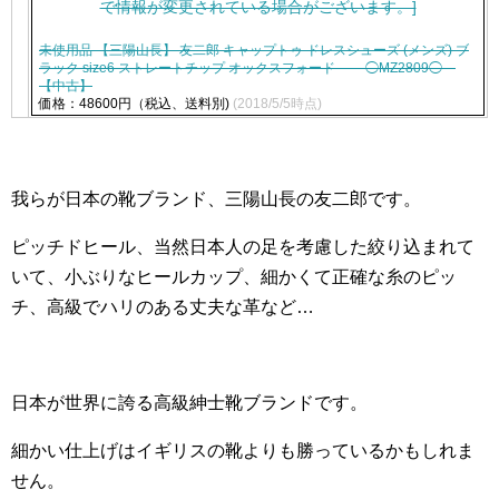
未使用品 【三陽山長】 友二郎 キャップトゥ ドレスシューズ (メンズ) ブ
ラック size6 ストレートチップ オックスフォード ◯MZ2809◯
【中古】
価格：48600円（税込、送料別)
(2018/5/5時点)
我らが日本の靴ブランド、三陽山長の友二郎です。
ピッチドヒール、当然日本人の足を考慮した絞り込まれて
いて、小ぶりなヒールカップ、細かくて正確な糸のピッ
チ、高級でハリのある丈夫な革など…
日本が世界に誇る高級紳士靴ブランドです。
細かい仕上げはイギリスの靴よりも勝っているかもしれま
せん。