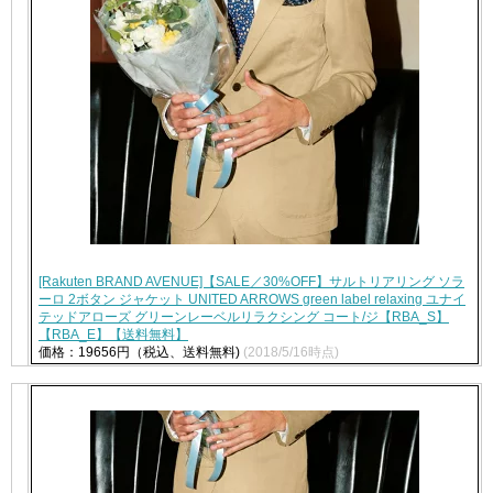
[Rakuten BRAND AVENUE]【SALE／30%OFF】サルトリアリング ソラ
ーロ 2ボタン ジャケット UNITED ARROWS green label relaxing ユナイ
テッドアローズ グリーンレーベルリラクシング コート/ジ【RBA_S】
【RBA_E】【送料無料】
価格：19656円（税込、送料無料)
(2018/5/16時点)