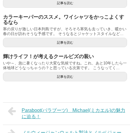
記事を読む
カラーキーパーのススメ。ワイシャツをかっこよくす
るなら
寒の戻りが激しい日本列島ですが、そろそろ寒気も去っていき、暖かい
春の日が訪れそうな予感です。 そうなるとジャケットスタイルなど...
記事を読む
輝けライフ！が考えるクールビズの装い
いや～、急に暑くなったり大変な気候ですね。これ、あと10年したら一
体地球どうなっちゃうの？と思っている次第です。 こうなってく...
記事を読む
Paraboot(パラブーツ) Michael(ミカエル)の魅力
に迫る！
ノルウィージャンウェルト製法とノルベジェー