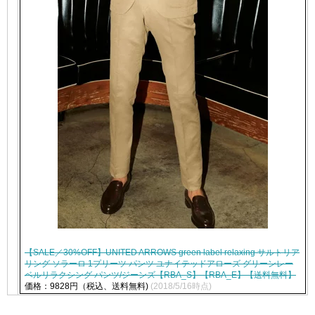
【SALE／30%OFF】UNITED ARROWS green label relaxing サルトリア
リング ソラーロ 1プリーツ パンツ ユナイテッドアローズ グリーンレー
ベルリラクシング パンツ/ジーンズ【RBA_S】【RBA_E】【送料無料】
価格：9828円（税込、送料無料)
(2018/5/16時点)