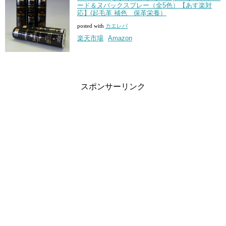
ード＆ヌバックスプレー（全5色）【あす楽対
応】(起毛革 補色 保革栄養）
posted with
カエレバ
楽天市場
Amazon
スポンサーリンク