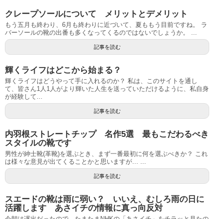
クレープソールについて メリットとデメリット
もう五月も終わり、6月も終わりに近づいて、夏ももう目前ですね。 ラ
バーソールの靴の出番も多くなってくるのではないでしょうか。 ...
記事を読む
輝くライフはどこから始まる？
輝くライフはどうやって手に入れるのか？ 私は、このサイトを通し
て、皆さん1人1人がより輝いた人生を送っていただけるように、私自身
が経験して...
記事を読む
内羽根ストレートチップ 名作5選 最もこだわるべき
スタイルの靴です
男性が紳士靴(革靴)を選ぶとき、まず一番最初に何を選ぶべきか？ これ
は様々な意見が出てくることかと思いますが… ...
記事を読む
スエードの靴は雨に弱い？ いいえ、むしろ雨の日に
活躍します あさイチの情報に真っ向反対
今朝は遅出だったので、たまたまNHKの「あさイチ」をチラッと見たの