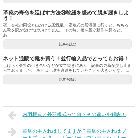
革靴の寿命を延ばす方法③靴紐を緩めて脱ぎ履きしよ
う！
夜、会社の同僚と出かける居酒屋。 座敷式の居酒屋に行くと、もちろ
ん靴を脱がなければいけません。 その時、靴を脱ぐ動作を見ると、
あ...
記事を読む
ネット通販で靴を買う！並行輸入品でとってもお得！
しばらく会社の付き合いなどが立て続きにあり、記事の更新が少し止ま
っておりました。 あとは、現実逃避をしていたことが大きいかな。 ...
記事を読む
内羽根式と外羽根式って何？その違いを解説！
革底の手入れはしてますか？革底の手入れはブ
ートブラック レザーソールコンディショナー