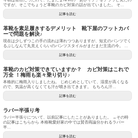
ですが、そこでちょうど革靴のカビ対策の話が出ていました。 そ...
記事を読む
革靴を素足履きするデメリット 靴下屋のフットカバ
ーで問題を解決♪
現在は少しずつこの手の流れは薄れつつありますが、短丈のパンツでく
るぶしなんて丸見えくらいのパンツスタイルがまだまだ主流の今。 ...
記事を読む
革靴のカビ対策できていますか？ カビ対策はこれで
万全 ！梅雨も楽々乗り切り♪
本格的に梅雨入りしましたね。 じめじめとしていて、湿度が高くなる
ので、気温が高くなくても汗が噴き出てきます。 もちろん汗...
記事を読む
ラバー半張り考
ラバー半張りについて、以前記事にしたことがありました。 →その時
の記事はこちらから 本格靴愛好家の中では賛否両論分かれるラバー
半...
記事を読む