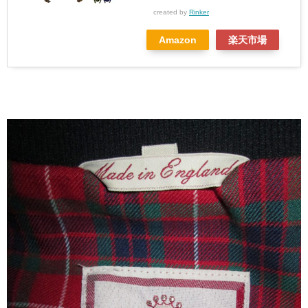
created by
Rinker
Amazon
楽天市場