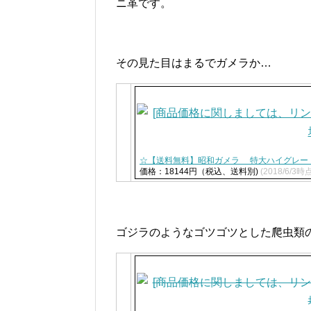
ニ革です。
その見た目はまるでガメラか…
☆【送料無料】昭和ガメラ 特大ハイグレード
価格：18144円（税込、送料別)
(2018/6/3時
ゴジラのようなゴツゴツとした爬虫類