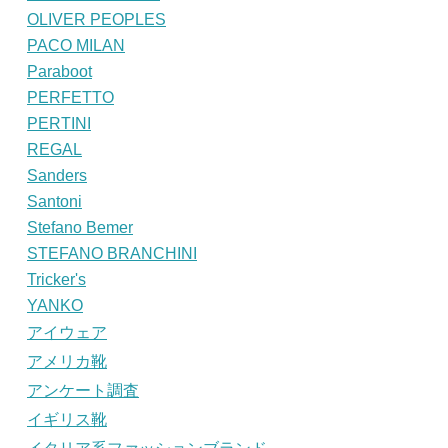
OLIVER PEOPLES
PACO MILAN
Paraboot
PERFETTO
PERTINI
REGAL
Sanders
Santoni
Stefano Bemer
STEFANO BRANCHINI
Tricker's
YANKO
アイウェア
アメリカ靴
アンケート調査
イギリス靴