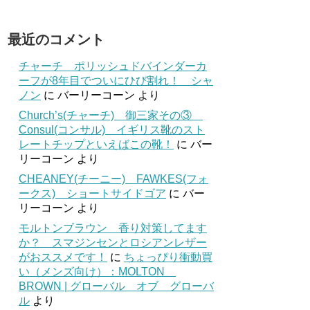
最近のコメント
チャーチ ポリッシュドバインダーカ
ーフが8年目でついにひび割れ！ シャ
ノン
に
バーリーコーン
より
Church’s(チャーチ) 御三家その③
Consul(コンサル) イギリス靴のスト
レートチップといえばこの靴！
に
バー
リーコーン
より
CHEANEY(チーニー) FAWKES(フォ
ークス) ショートサイドゴア
に
バー
リーコーン
より
モルトンブラウン 香り対策してます
か？ スマジンセンとロシアンレザー
がおススメです！
に
ちょっぴり衝動買
い（メンズ向け）：MOLTON
BROWN | グローバル オブ グローバ
ル
より