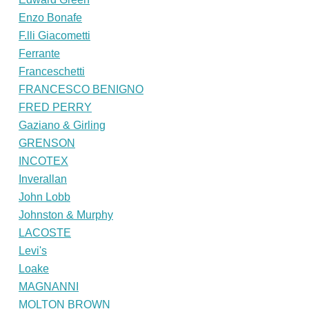
Enzo Bonafe
F.lli Giacometti
Ferrante
Franceschetti
FRANCESCO BENIGNO
FRED PERRY
Gaziano & Girling
GRENSON
INCOTEX
Inverallan
John Lobb
Johnston & Murphy
LACOSTE
Levi's
Loake
MAGNANNI
MOLTON BROWN