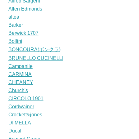
Alfred Sargent
Allen Edmonds
altea
Barker
Berwick 1707
Bollini
BONCOURA(ボンクラ)
BRUNELLO CUCINELLI
Campanile
CARMINA
CHEANEY
Church's
CIRCOLO 1901
Cordwainer
Crockett&jones
DI MELLA
Ducal
Edward Green