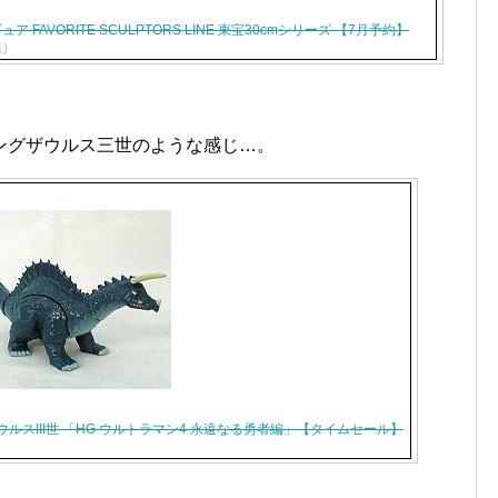
 FAVORITE SCULPTORS LINE 東宝30cmシリーズ 【7月予約】
点)
ングザウルス三世のような感じ…。
スIII世 「HG ウルトラマン4 永遠なる勇者編」【タイムセール】