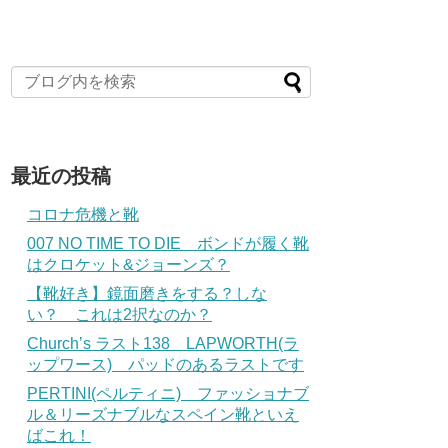
最近の投稿
コロナ危機と靴
007 NO TIME TO DIE ボンドが履く靴
はクロケット&ジョーンズ？
【靴好き】鏡面磨きをする？しな
い？ これは2択なのか？
Church’s ラスト138 LAPWORTH(ラ
ップワース) パッドのあるラストです
PERTINI(ペルティニ) ファッショナブ
ル＆リーズナブルなスペイン靴といえ
ばこれ！