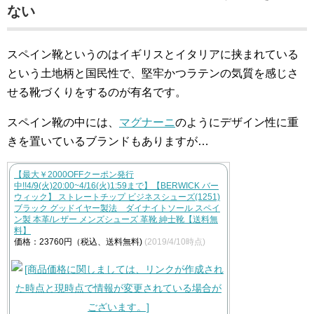
ない
スペイン靴というのはイギリスとイタリアに挟まれている
という土地柄と国民性で、堅牢かつラテンの気質を感じさ
せる靴づくりをするのが有名です。
スペイン靴の中には、
マグナーニ
のようにデザイン性に重
きを置いているブランドもありますが…
【最大￥2000OFFクーポン発行
中!!4/9(火)20:00~4/16(火)1:59まで】【BERWICK バー
ウィック】 ストレートチップ ビジネスシューズ(1251)
ブラック グッドイヤー製法 ダイナイトソール スペイ
ン製 本革/レザー メンズシューズ 革靴 紳士靴【送料無
料】
価格：23760円（税込、送料無料)
(2019/4/10時点)