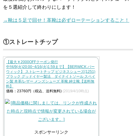
を５選紹介して終わりにします！
→靴は５足で回せ！革靴は必ずローテーションすること！
①ストレートチップ
【最大￥2000OFFクーポン発行
中!!4/9(火)20:00~4/16(火)1:59まで】【BERWICK バー
ウィック】 ストレートチップ ビジネスシューズ(1251)
ブラック グッドイヤー製法 ダイナイトソール スペイ
ン製 本革/レザー メンズシューズ 革靴 紳士靴【送料無
料】
価格：23760円（税込、送料無料)
(2019/4/10時点)
スポンサーリンク