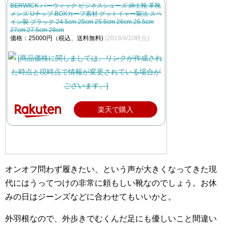
BERWICK バーウィック ビジネスシューズ 紳士靴 革靴
メンズ Uチップ BOXカーフ素材 グットイャー製法 スペ
イン製 ブラック 24.5cm 25cm 25.5cm 26cm 26.5cm
27cm 27.5cm 28cm
価格：25000円（税込、送料無料)
(2019/4/10時点)
楽天で購入
オンオフ問わず履きたい、という声が大きくなってきた現
代にはうってつけの非常に頼もしい靴なのでしょう。お休
みの日はジーンズなどに合わせてもいいかと。
外羽根なので、外歩きでむくんだ足にも優しいこと間違い