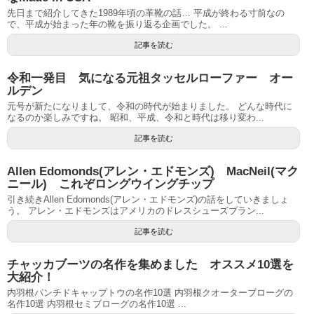
先日まで紹介してきた1989年頃の革靴の話… 平成が終わる寸前なの
で、平成が始まった年の靴を振り返る企画でした。 ...
記事を読む
令和一発目 気になる元祖タッセルローファー オー
ルデン
元号が新たになりまして、令和の時代が始まりました。 どんな時代に
なるのか楽しみですね。 昭和、平成、令和と時代は移り変わ...
記事を読む
Allen Edomonds(アレン・エドモンズ) MacNeil(マク
ニール) これぞロングウイングチップ
引き続きAllen Edomonds(アレン・エドモンズ)の話をしていきましょ
う。 アレン・エドモンズはアメリカのドレスシューズブラン...
記事を読む
チャッカブーツの名作を集めました オススメ10選を
大紹介！
内羽根パンチドキャップトウの名作10選 内羽根クオーターブローグの
名作10選 内羽根セミブローグの名作10選 ...