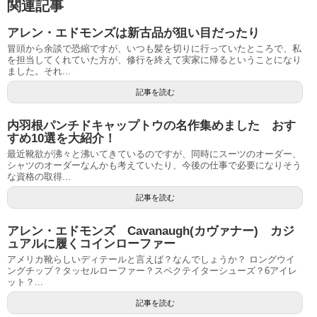
関連記事
アレン・エドモンズは新古品が狙い目だったり
冒頭から余談で恐縮ですが、いつも髪を切りに行っていたところで、私
を担当してくれていた方が、修行を終えて実家に帰るということになり
ました。それ...
記事を読む
内羽根パンチドキャップトウの名作集めました おす
すめ10選を大紹介！
最近靴欲が沸々と沸いてきているのですが、同時にスーツのオーダー、
シャツのオーダーなんかも考えていたり、今後の仕事で必要になりそう
な資格の取得...
記事を読む
アレン・エドモンズ Cavanaugh(カヴァナー) カジ
ュアルに履くコインローファー
アメリカ靴らしいディテールと言えば？なんでしょうか？ ロングウイ
ングチップ？タッセルローファー？スペクテイターシューズ？6アイレ
ット？...
記事を読む