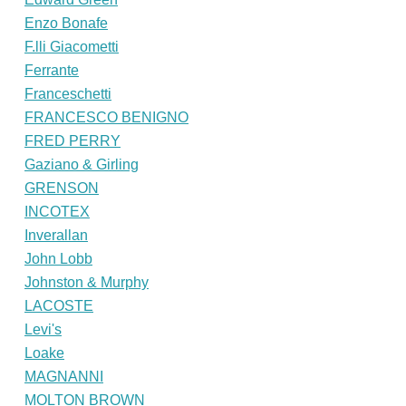
Enzo Bonafe
F.lli Giacometti
Ferrante
Franceschetti
FRANCESCO BENIGNO
FRED PERRY
Gaziano & Girling
GRENSON
INCOTEX
Inverallan
John Lobb
Johnston & Murphy
LACOSTE
Levi's
Loake
MAGNANNI
MOLTON BROWN