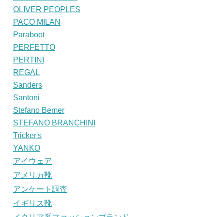
OLIVER PEOPLES
PACO MILAN
Paraboot
PERFETTO
PERTINI
REGAL
Sanders
Santoni
Stefano Bemer
STEFANO BRANCHINI
Tricker's
YANKO
アイウェア
アメリカ靴
アンケート調査
イギリス靴