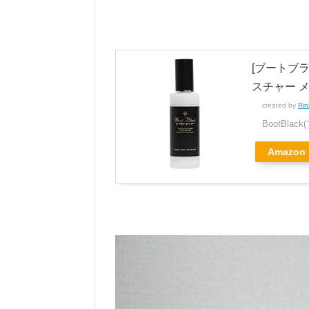
[ブートブラッ
スチャー メン
created by
Rin
BootBla
Amazon