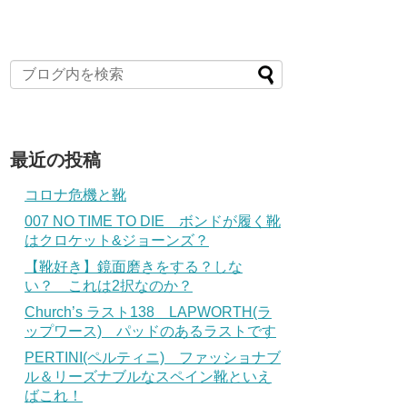
最近の投稿
コロナ危機と靴
007 NO TIME TO DIE ボンドが履く靴
はクロケット&ジョーンズ？
【靴好き】鏡面磨きをする？しな
い？ これは2択なのか？
Church’s ラスト138 LAPWORTH(ラ
ップワース) パッドのあるラストです
PERTINI(ペルティニ) ファッショナブ
ル＆リーズナブルなスペイン靴といえ
ばこれ！