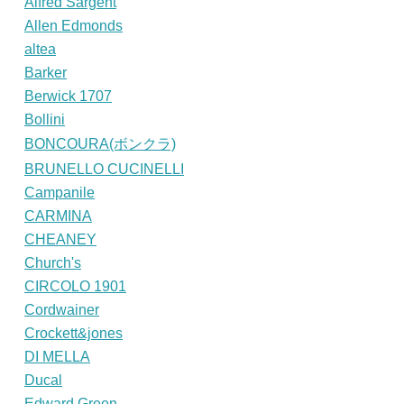
Alfred Sargent
Allen Edmonds
altea
Barker
Berwick 1707
Bollini
BONCOURA(ボンクラ)
BRUNELLO CUCINELLI
Campanile
CARMINA
CHEANEY
Church's
CIRCOLO 1901
Cordwainer
Crockett&jones
DI MELLA
Ducal
Edward Green