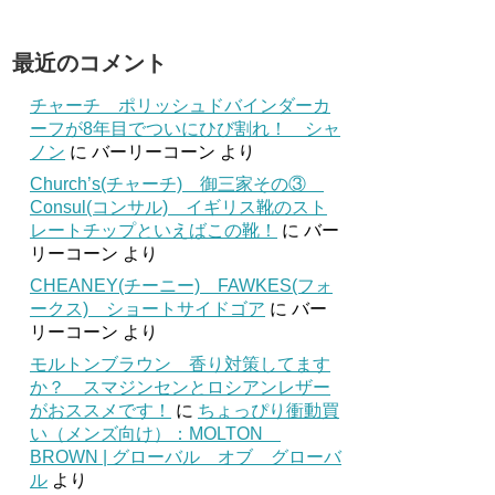
最近のコメント
チャーチ ポリッシュドバインダーカ
ーフが8年目でついにひび割れ！ シャ
ノン
に
バーリーコーン
より
Church’s(チャーチ) 御三家その③
Consul(コンサル) イギリス靴のスト
レートチップといえばこの靴！
に
バー
リーコーン
より
CHEANEY(チーニー) FAWKES(フォ
ークス) ショートサイドゴア
に
バー
リーコーン
より
モルトンブラウン 香り対策してます
か？ スマジンセンとロシアンレザー
がおススメです！
に
ちょっぴり衝動買
い（メンズ向け）：MOLTON
BROWN | グローバル オブ グローバ
ル
より