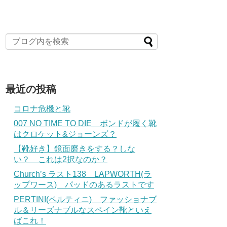
最近の投稿
コロナ危機と靴
007 NO TIME TO DIE ボンドが履く靴
はクロケット&ジョーンズ？
【靴好き】鏡面磨きをする？しな
い？ これは2択なのか？
Church’s ラスト138 LAPWORTH(ラ
ップワース) パッドのあるラストです
PERTINI(ペルティニ) ファッショナブ
ル＆リーズナブルなスペイン靴といえ
ばこれ！