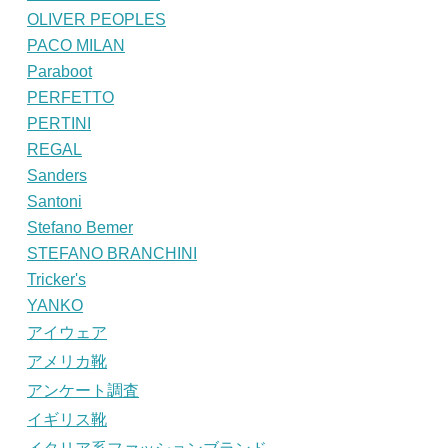
OLIVER PEOPLES
PACO MILAN
Paraboot
PERFETTO
PERTINI
REGAL
Sanders
Santoni
Stefano Bemer
STEFANO BRANCHINI
Tricker's
YANKO
アイウェア
アメリカ靴
アンケート調査
イギリス靴