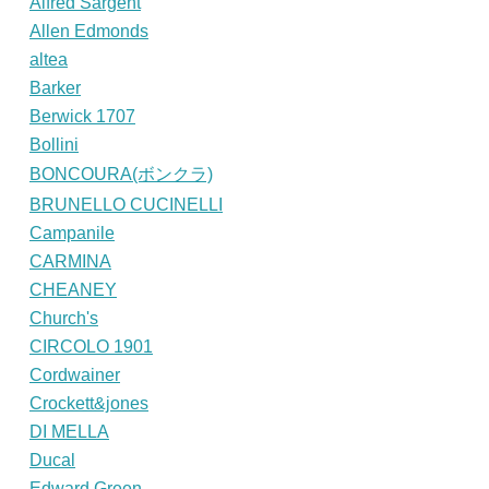
Alfred Sargent
Allen Edmonds
altea
Barker
Berwick 1707
Bollini
BONCOURA(ボンクラ)
BRUNELLO CUCINELLI
Campanile
CARMINA
CHEANEY
Church's
CIRCOLO 1901
Cordwainer
Crockett&jones
DI MELLA
Ducal
Edward Green