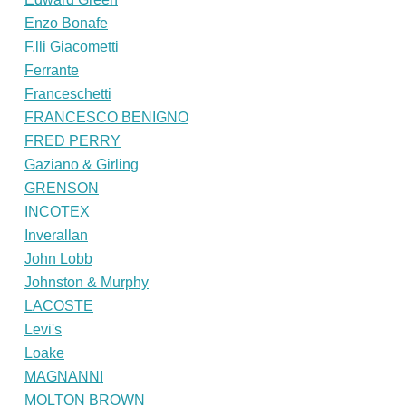
Enzo Bonafe
F.lli Giacometti
Ferrante
Franceschetti
FRANCESCO BENIGNO
FRED PERRY
Gaziano & Girling
GRENSON
INCOTEX
Inverallan
John Lobb
Johnston & Murphy
LACOSTE
Levi's
Loake
MAGNANNI
MOLTON BROWN