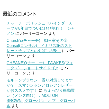
最近のコメント
チャーチ ポリッシュドバインダーカ
ーフが8年目でついにひび割れ！ シャ
ノン
に
バーリーコーン
より
Church’s(チャーチ) 御三家その③
Consul(コンサル) イギリス靴のスト
レートチップといえばこの靴！
に
バー
リーコーン
より
CHEANEY(チーニー) FAWKES(フォ
ークス) ショートサイドゴア
に
バー
リーコーン
より
モルトンブラウン 香り対策してます
か？ スマジンセンとロシアンレザー
がおススメです！
に
ちょっぴり衝動買
い（メンズ向け）：MOLTON
BROWN | グローバル オブ グローバ
ル
より