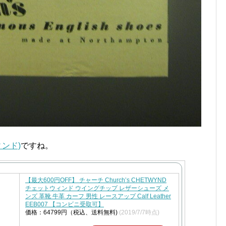
ィンド)
ですね。
【最大600円OFF】 チャーチ Church’s CHETWYND
チェットウィンド ウイングチップ レザーシューズ メ
ンズ 革靴 牛革 カーフ 男性 レースアップ Calf Leather
EEB007 【コンビニ受取可】
価格：64799円（税込、送料無料)
(2019/7/7時点)