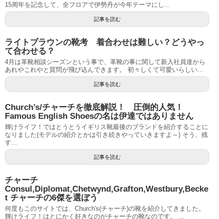
15周年を記念して、全フロアで伊勢丹が今年テーマにし...
記事を読む
ライトブラウンの靴考 着合わせは難しい？どうやっ
て合わせる？
4月は革靴相談シーズンという事で、革靴の事に関して新入社員達から
あれやこれやと質問が飛び込んできます。 初々しくて可愛いらしい...
記事を読む
Church’s/チャーチを徹底解説！ 圧倒的人気！
Famous English Shoesの名は伊達ではありません
輝けライフ！ではとうとうイギリス靴最後のブランドを紹介することに
なりました(モデルの紹介とかは引き続きやっていきますよ～) そう、残
す...
記事を読む
チャーチ
Consul,Diplomat,Chetwynd,Grafton,Westbury,Becke
t チャーチの6傑を選ぼう
何度もこのサイトでは、Church's(チャーチ)の靴を紹介してきました。
輝けライフ！はとにかく好きなのがチャーチの靴なのです。 ...