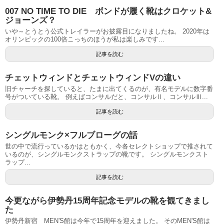
007 NO TIME TO DIE ボンドが履く靴はクロケット&
ジョーンズ？
いや～とうとう公式トレイラーがお披露目になりましたね。 2020年は
オリンピックの100倍こっちのほうが私は楽しみです...
記事を読む
チェットウィンドとチェットウィンドVの違い
旧チャーチを探していると、たまに出てくるのが、有名モデルに数字番
号がついている靴。 例えばコンサルだと、コンサルⅡ、コンサルⅢ...
記事を読む
シングルモンク×フルブローグの話
世の中で流行っているかはともかく、今各セレクトショップで推されて
いるのが、シングルモンクストラップの靴です。 シングルモンクスト
ラップ...
記事を読む
今更ながら伊勢丹15周年記念モデルの靴を観てきまし
た
伊勢丹新宿 MEN'S館は今年で15周年を迎えました。 そのMEN'S館は