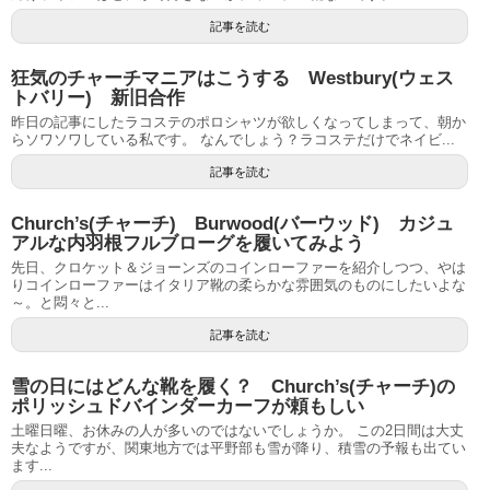
記事を読む
狂気のチャーチマニアはこうする Westbury(ウェス
トバリー) 新旧合作
昨日の記事にしたラコステのポロシャツが欲しくなってしまって、朝か
らソワソワしている私です。 なんでしょう？ラコステだけでネイビ...
記事を読む
Church’s(チャーチ) Burwood(バーウッド) カジュ
アルな内羽根フルブローグを履いてみよう
先日、クロケット＆ジョーンズのコインローファーを紹介しつつ、やは
りコインローファーはイタリア靴の柔らかな雰囲気のものにしたいよな
～。と悶々と...
記事を読む
雪の日にはどんな靴を履く？ Church’s(チャーチ)の
ポリッシュドバインダーカーフが頼もしい
土曜日曜、お休みの人が多いのではないでしょうか。 この2日間は大丈
夫なようですが、関東地方では平野部も雪が降り、積雪の予報も出てい
ます...