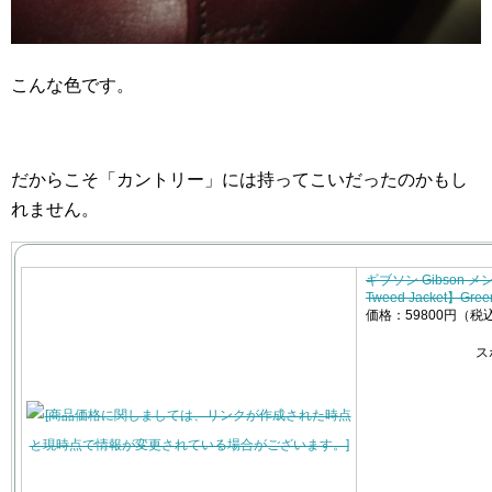
こんな色です。
だからこそ「カントリー」には持ってこいだったのかもし
れません。
ギブソン Gibson 
Tweed Jacket】Gree
価格：59800円（税
ス