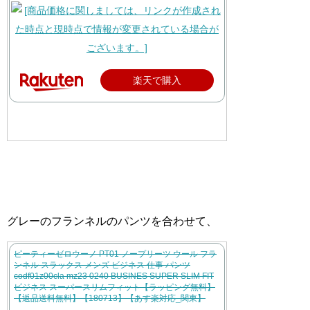
楽天で購入
グレーのフランネルのパンツを合わせて、
ピーティーゼロウーノ PT01 ノープリーツ ウール フラ
ンネル スラックス メンズ ビジネス 仕事 パンツ
codf01z00cla mz23 0240 BUSINES SUPER SLIM FIT
ビジネス スーパースリムフィット【ラッピング無料】
【返品送料無料】【180713】【あす楽対応_関東】