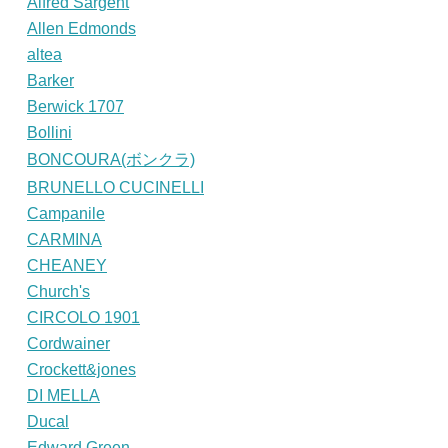
Alfred Sargent
Allen Edmonds
altea
Barker
Berwick 1707
Bollini
BONCOURA(ボンクラ)
BRUNELLO CUCINELLI
Campanile
CARMINA
CHEANEY
Church's
CIRCOLO 1901
Cordwainer
Crockett&jones
DI MELLA
Ducal
Edward Green