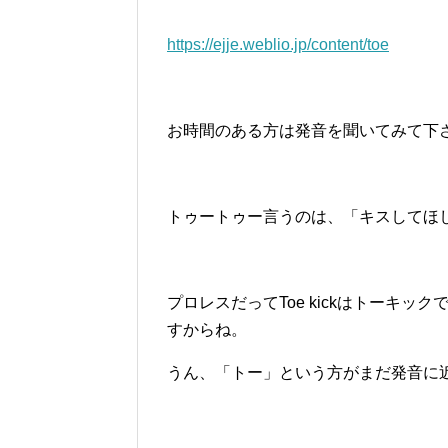
https://ejje.weblio.jp/content/toe
お時間のある方は発音を聞いてみて下
トゥートゥー言うのは、「キスしてほ
プロレスだってToe kickはトーキ
すからね。
うん、「トー」という方がまだ発音に