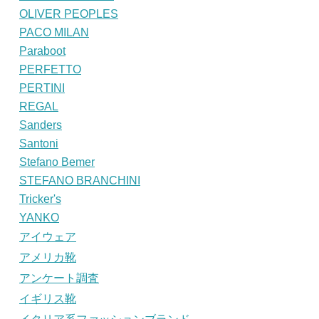
OLIVER PEOPLES
PACO MILAN
Paraboot
PERFETTO
PERTINI
REGAL
Sanders
Santoni
Stefano Bemer
STEFANO BRANCHINI
Tricker's
YANKO
アイウェア
アメリカ靴
アンケート調査
イギリス靴