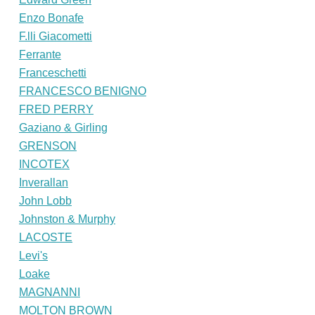
Enzo Bonafe
F.lli Giacometti
Ferrante
Franceschetti
FRANCESCO BENIGNO
FRED PERRY
Gaziano & Girling
GRENSON
INCOTEX
Inverallan
John Lobb
Johnston & Murphy
LACOSTE
Levi's
Loake
MAGNANNI
MOLTON BROWN