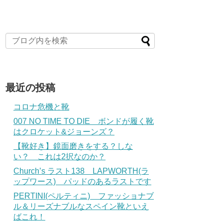
最近の投稿
コロナ危機と靴
007 NO TIME TO DIE ボンドが履く靴
はクロケット&ジョーンズ？
【靴好き】鏡面磨きをする？しな
い？ これは2択なのか？
Church’s ラスト138 LAPWORTH(ラ
ップワース) パッドのあるラストです
PERTINI(ペルティニ) ファッショナブ
ル＆リーズナブルなスペイン靴といえ
ばこれ！