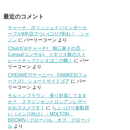
最近のコメント
チャーチ ポリッシュドバインダーカ
ーフが8年目でついにひび割れ！ シャ
ノン
に
バーリーコーン
より
Church’s(チャーチ) 御三家その③
Consul(コンサル) イギリス靴のスト
レートチップといえばこの靴！
に
バー
リーコーン
より
CHEANEY(チーニー) FAWKES(フォ
ークス) ショートサイドゴア
に
バー
リーコーン
より
モルトンブラウン 香り対策してます
か？ スマジンセンとロシアンレザー
がおススメです！
に
ちょっぴり衝動買
い（メンズ向け）：MOLTON
BROWN | グローバル オブ グローバ
ル
より