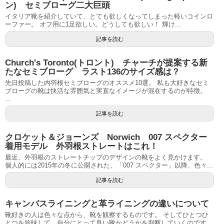
ン) セミブローグ二大巨頭
イタリア靴を紹介していて、とても欲しくなってしまった軽いコインロ
ーファー。 オフ用に1足欲しい。どうしても欲しい！ 輝け...
記事を読む
Church′s Toronto(トロント) チャーチが提案する新
たなセミブローグ ラスト136のサイズ感は？
先日投稿した内羽根セミブローグのオススメ10選。 私も大好きなセミ
ブローグの靴は快活な雰囲気と実直なイメージが混在するのが特徴。
...
記事を読む
クロケット＆ジョーンズ Norwich 007 スペクター
着用モデル 外羽根ストレートはこれ！
最近、外羽根のストレートチップのデザインの靴をよく見かけます。
個人的には2015年の冬に公開された、「007 スペクター」以降、色々...
記事を読む
キャンバスライニングと革ライニングの違いについて
靴好きの人は色々な点から、靴を観察するものです。 そしてひとつひ
とつを吟味して、自分にとって良い靴かどうかを判断していくのです。