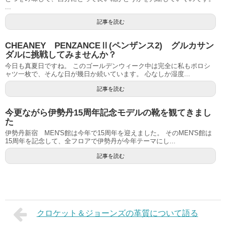
...
記事を読む
CHEANEY PENZANCEⅡ(ペンザンス2) グルカサン
ダルに挑戦してみませんか？
今日も真夏日ですね。 このゴールデンウィーク中は完全に私もポロシ
ャツ一枚で、そんな日が幾日か続いています。 心なしか湿度...
記事を読む
今更ながら伊勢丹15周年記念モデルの靴を観てきまし
た
伊勢丹新宿 MEN'S館は今年で15周年を迎えました。 そのMEN'S館は
15周年を記念して、全フロアで伊勢丹が今年テーマにし...
記事を読む
クロケット＆ジョーンズの革質について語る