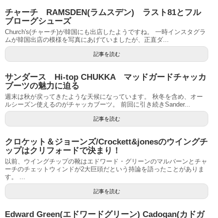
チャーチ RAMSDEN(ラムスデン) ラスト81とフル
ブローグシューズ
Church's(チャーチ)が韓国にも出店したようですね。 一時インスタグラ
ムが韓国出店の模様を写真にあげていましたが、正直ダ...
記事を読む
サンダース Hi-top CHUKKA マッドガードチャッカ
ブーツの魅力に迫る
週末は秋が戻ってきたような天候になっています。 秋冬を含め、オー
ルシーズン使えるのがチャッカブーツ。 前回に引き続きSander...
記事を読む
クロケット＆ジョーンズ/Crockett&jonesのウイングチ
ップはクリフォードで決まり！
以前、ウイングチップの靴はエドワード・グリーンのマルバーンとチャ
ーチのチェットウィンドが2大巨頭だという持論を語ったことがありま
す。 ...
記事を読む
Edward Green(エドワードグリーン) Cadogan(カドガ