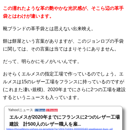
この濡れたような革の艶やかな光沢感が、そこら辺の革手
袋とはわけが違います。
靴ブランドの革手袋とは思えない出来映え。
餅は餅屋という言葉がありますが、このジョンロブの手袋
に関しては、その言葉は当てはまりそうにありません。
だって、明らかにモノがいいんです。
おそらくエルメスの指定工場で作っているのでしょう。エ
ルメスは15のレザー工場をフランスに持っているのですが
(これまた凄い規模)、2020年までにさらに2つの工場を建設
するというニュースも入っています。
Yahoo!ニュース
1 Share
1 Pocket
エルメスが2020年までにフランスに2つのレザー工場
建設 計500人のレザー職人を雇...
https://headlines.yahoo.co.jp/article?a=20171031-00000040-wwdjapan-bus_all