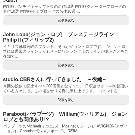
内羽根パンチドキャップトウの名作10選 内羽根クオーターブローグの
名作10選 内羽根セミブローグの名作10選 ...
記事を読む
John Lobb(ジョン・ロブ) プレステージライン
PhilipⅡ(フィリップ2)
イギリス靴最高峰のブランド。それがジョン・ロブです。 ジョン・ロ
ブには通常のラインよりもさらにワンランク上のラインがあることをご
存知で...
記事を読む
studio.CBRさんに行ってきました ～後編～
今回の投稿で記念すべき200回目となります。 日頃当サイトを御覧頂い
ている方々には、この場を借りて御礼申し上げます。 コメントを...
記事を読む
Paraboot(パラブーツ) William(ウィリアム) ジョン
ロブとも関係あり!?
パラブーツのMichael(ミカエル)、Mozine(モジーン)、AVIGNON(アヴィ
ニョン)、Chambord(シャンボード)、REIM...