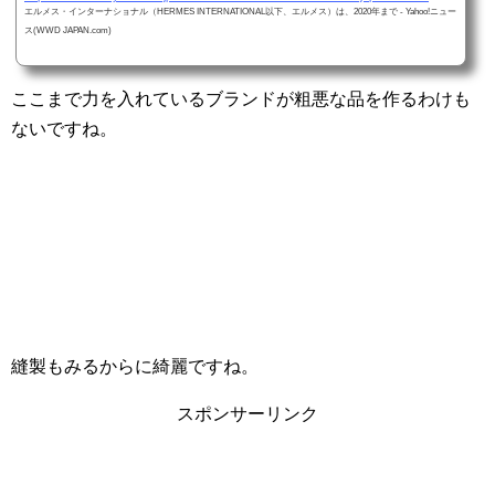
エルメス・インターナショナル（HERMES INTERNATIONAL以下、エルメス）は、2020年まで - Yahoo!ニュー
ス(WWD JAPAN.com)
ここまで力を入れているブランドが粗悪な品を作るわけも
ないですね。
縫製もみるからに綺麗ですね。
スポンサーリンク