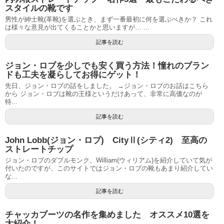
スタイルの靴です
男性が紳士靴(革靴)を選ぶとき、まず一番最初に何を選ぶべきか？ これ
は様々な意見が出てくることかと思いますが… ...
記事を読む
ジョン・ロブを少しでも安く買う方法！憧れのブラン
ドも工夫を凝らしてお得にゲット！
先日、ジョン・ロブの話をしました。 →ジョン・ロブのお話はこちら
から ジョン・ロブは靴の王様というだけあって、非常に高価なのが
特...
記事を読む
John Lobb(ジョン・ロブ) CityⅡ(シティ2) 至高の
ストレートチップ
ジョン・ロブのダブルモンク、William(ウィリアム)を紹介していて気が
付いたのですが、このサイトではジョン・ロブの靴もあまり紹介してい
な...
記事を読む
チャッカブーツの名作を集めました オススメ10選を
大紹介！