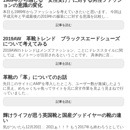
1989年から感じる「女性受け」に対する男性ファッシ
ョンの意識の変化
本日も1989年からファッションを考えていきたいと思います。 今回は
平成元年と平成最後の2019年の服装にに対する意識を比較し...
記事を読む
2019AW 革靴トレンド ブラックスエードシューズ
について考えてみる
2019AWのトレンドはメンズファッション、ことにドレススタイルに関
しては、モノトーンが注目されるということです。 具体的に言...
記事を読む
革靴の「革」についてのお話
先日このサイトにAMPを導入したところ、ユーザー数が激減したよう
に見え、めちゃくちゃ焦ってサイトを元に戻す作業を見よう見まねで行
っていました...
記事を読む
輝けライフが思う英国靴と国産グッドイヤーの靴の違
い
気がついたら12月20日… 20日ぁ！！？ もう2017年も終わろうとしてい