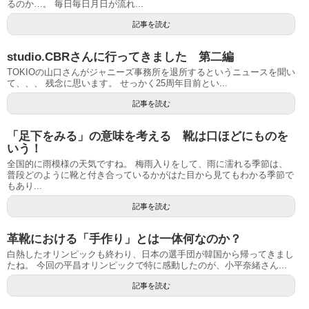
るのか…。 毎日毎日月日が流れ...
記事を読む
studio.CBRさんに行ってきました 第二編
TOKIOの山口さんがジャニーズ事務所を退所するというニュースを聞い
て、、、 残念に思います。 せっかく25周年目前とい...
記事を読む
「足下をみる」の意味を考える 靴は口ほどにものを
いう！
全国的に雨模様の天気ですね。 梅雨入りをして、雨に濡れる季節は、
普段どのように靴と付き合っているかがはた目から見てもわかる季節で
もあり...
記事を読む
革靴における「手作り」とは一体何なのか？
白熱したオリンピックも終わり、日本の選手団が韓国から帰ってきまし
たね。 今回の平昌オリンピックで特に感動したのが、小平奈緒さん...
記事を読む