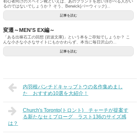
初心者向けのスペイン靴といえば、あのブランドを思い浮かべる人がい
るのではないでしょうか？ そう、Berwick(バーウィック)...
記事を読む
変遷～MEN’S EX編～
「ある出稼石工の回想 (岩波文庫)」という本をご存知でしょうか？ こ
んな小さな小さなサイトにもかかわらず、本当に毎日沢山の...
記事を読む
内羽根パンチドキャップトウの名作集めまし
た おすすめ10選を大紹介！
Church′s Toronto(トロント) チャーチが提案す
る新たなセミブローグ ラスト136のサイズ感
は？