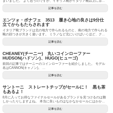
まいました。 よく思うのですが、イギリス靴がイタリア靴以上に雰...
記事を読む
エンツォ・ボナフェ 3513 履き心地の良さは9分仕
立てからもたらされます
イタリア靴ブランドは北の地方で作られるものと、南の地方で作られる
靴の顔つきが大きく違います。 ミラノなど北にいけばいくほど、ク...
記事を読む
CHEANEY(チーニー) 丸いコインローファー
HUDSON(ハドソン)、HUGO(ヒューゴ)
前回の記事ではチーニーのコインローファーを紹介しました。 モデル
名はCANNON(キャノン)。 ...
記事を読む
サントーニ ストレートチップがセールに！ 黒も茶
もあるよ！
8月に入ってお得なファイナルセールがあるブランドを見つけるのは難
しかったりしますよね。 本当に良いものはなかなかセールにはかか...
記事を読む