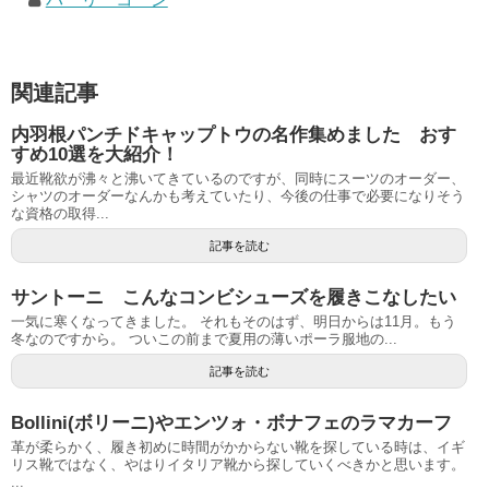
関連記事
内羽根パンチドキャップトウの名作集めました おす
すめ10選を大紹介！
最近靴欲が沸々と沸いてきているのですが、同時にスーツのオーダー、
シャツのオーダーなんかも考えていたり、今後の仕事で必要になりそう
な資格の取得...
記事を読む
サントーニ こんなコンビシューズを履きこなしたい
一気に寒くなってきました。 それもそのはず、明日からは11月。もう
冬なのですから。 ついこの前まで夏用の薄いポーラ服地の...
記事を読む
Bollini(ボリーニ)やエンツォ・ボナフェのラマカーフ
革が柔らかく、履き初めに時間がかからない靴を探している時は、イギ
リス靴ではなく、やはりイタリア靴から探していくべきかと思います。
...