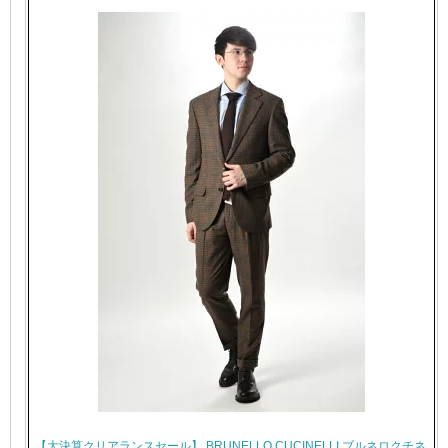
【大決算クリアランスセール】 BRUNELLO CUCINELLI ブルネロクチネ