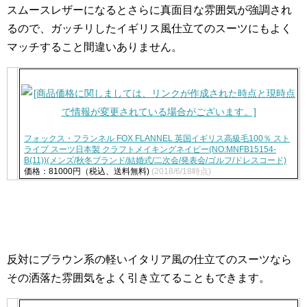
スムースレザーになるとさらに真面目な雰囲気が強調され
るので、ガッチリしたイギリス風仕立てのスーツにもよく
マッチすること間違いありません。
フォックス・フランネル FOX FLANNEL 英国イギリス高級毛100％ スト
ライプ スーツ日本製 クラフトメイキングネイビー(NO:MNFB15154-
B(11))(メンズ/秋冬ブランド/結婚式/二次会/発表会/ゴルフ/ドレスコード)
価格：81000円（税込、送料無料)
(2018/6/18時点)
反対にブラウン系の軽いイタリア風の仕立てのスーツなら
その洒落た雰囲気をよく引き立てることもできます。