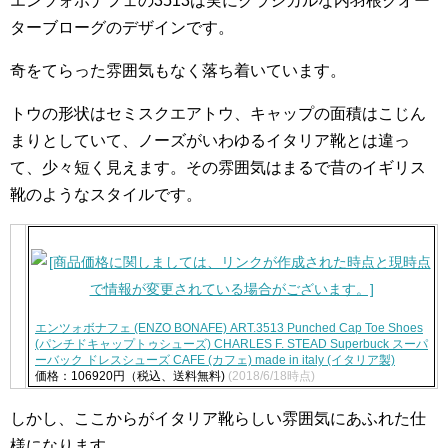
エンツォボナフェの
3513は実にクラシカルな内羽根クオー
ターブローグのデザインです。
奇をてらった雰囲気もなく落ち着いています。
トウの形状はセミスクエアトウ、キャップの面積はこじん
まりとしていて、ノーズがいわゆるイタリア靴とは違っ
て、少々短く見えます。その雰囲気はまるで昔のイギリス
靴のようなスタイルです。
エンツォボナフェ (ENZO BONAFE) ART.3513 Punched Cap Toe Shoes
(パンチドキャップトゥシューズ) CHARLES F. STEAD Superbuck スーパ
ーバック ドレスシューズ CAFE (カフェ) made in italy (イタリア製)
価格：106920円（税込、送料無料)
(2018/6/18時点)
しかし、ここからがイタリア靴らしい雰囲気にあふれた仕
様になります。