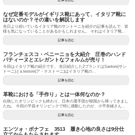
記事を読む
なぜ定番モデルがイギリス靴にあって、イタリア靴に
はないのか？その違いを解説します
先日より続いているイタリア靴のサントーニを紹介の記事を読んで、皆
様も気になっていることがあるかもしれません。 それはイタリア靴...
記事を読む
フランチェスコ・ベニーニョを大紹介 圧巻のハンド
パティーヌとエレガントなフォルムが売り！
今回はイタリア靴の紹介です。 先日紹介した2ブランドはSantoni(サン
トーニ)とa.testoni(ア・テストーニ)はイタリア靴の...
記事を読む
革靴における「手作り」とは一体何なのか？
白熱したオリンピックも終わり、日本の選手団が韓国から帰ってきまし
たね。 今回の平昌オリンピックで特に感動したのが、小平奈緒さん...
記事を読む
エンツォ・ボナフェ 3513 履き心地の良さは9分仕
立てからもたらされます