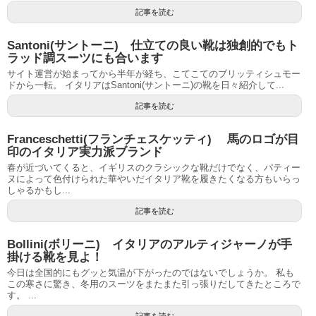
記事を読む
Santoni(サントーニ) 仕立ての良い靴は独創的でもト
ラッド調スーツにも合います
サイト運営が始まってから半年が経ち、こてこてのブリッティシュモー
ドから一転。 イタリアはSantoni(サントーニ)の靴を日々紹介して...
記事を読む
Franceschetti(フランチェスケッティ) 馬のロゴが目
印のイタリア実力派ブランド
春が近づいてくると、イギリスのクラシックな靴だけでなく、パティー
ヌによって色付けられた華やいだイタリア靴を履きたくなる方もいらっ
しゃるかもし...
記事を読む
Bollini(ボリーニ) イタリアのアルティジャーノが手
掛ける靴を見よ！
今日は全国的にもグッと気温が下がったのではないでしょうか。 私も
この寒さに驚き、冬用のスーツをまたまた引っ張りだしてきたところで
す。 ...