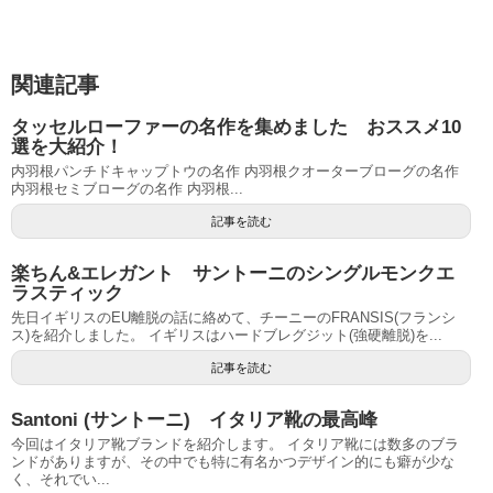
関連記事
タッセルローファーの名作を集めました おススメ10
選を大紹介！
内羽根パンチドキャップトウの名作 内羽根クオーターブローグの名作
内羽根セミブローグの名作 内羽根...
記事を読む
楽ちん&エレガント サントーニのシングルモンクエ
ラスティック
先日イギリスのEU離脱の話に絡めて、チーニーのFRANSIS(フランシ
ス)を紹介しました。 イギリスはハードブレグジット(強硬離脱)を...
記事を読む
Santoni (サントーニ) イタリア靴の最高峰
今回はイタリア靴ブランドを紹介します。 イタリア靴には数多のブラ
ンドがありますが、その中でも特に有名かつデザイン的にも癖が少な
く、それでい...