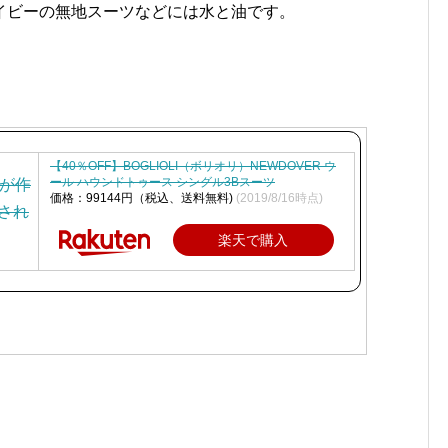
イビーの無地スーツなどには水と油です。
【40％OFF】BOGLIOLI（ボリオリ）NEWDOVER ウ
ール ハウンドトゥース シングル3Bスーツ
価格：99144円（税込、送料無料)
(2019/8/16時点)
楽天で購入