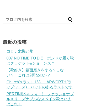
最近の投稿
コロナ危機と靴
007 NO TIME TO DIE ボンドが履く靴
はクロケット&ジョーンズ？
【靴好き】鏡面磨きをする？しな
い？ これは2択なのか？
Church’s ラスト138 LAPWORTH(ラ
ップワース) パッドのあるラストです
PERTINI(ペルティニ) ファッショナブ
ル＆リーズナブルなスペイン靴といえ
ばこれ！