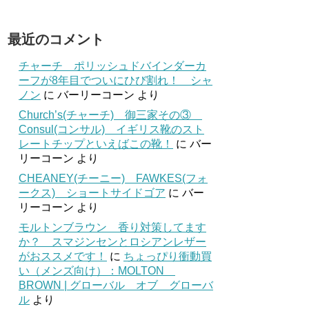
最近のコメント
チャーチ ポリッシュドバインダーカ
ーフが8年目でついにひび割れ！ シャ
ノン
に
バーリーコーン
より
Church’s(チャーチ) 御三家その③
Consul(コンサル) イギリス靴のスト
レートチップといえばこの靴！
に
バー
リーコーン
より
CHEANEY(チーニー) FAWKES(フォ
ークス) ショートサイドゴア
に
バー
リーコーン
より
モルトンブラウン 香り対策してます
か？ スマジンセンとロシアンレザー
がおススメです！
に
ちょっぴり衝動買
い（メンズ向け）：MOLTON
BROWN | グローバル オブ グローバ
ル
より