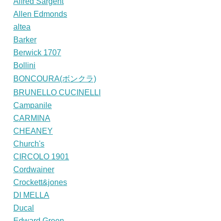
Alfred Sargent
Allen Edmonds
altea
Barker
Berwick 1707
Bollini
BONCOURA(ボンクラ)
BRUNELLO CUCINELLI
Campanile
CARMINA
CHEANEY
Church's
CIRCOLO 1901
Cordwainer
Crockett&jones
DI MELLA
Ducal
Edward Green