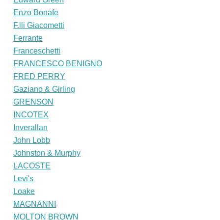
Enzo Bonafe
F.lli Giacometti
Ferrante
Franceschetti
FRANCESCO BENIGNO
FRED PERRY
Gaziano & Girling
GRENSON
INCOTEX
Inverallan
John Lobb
Johnston & Murphy
LACOSTE
Levi's
Loake
MAGNANNI
MOLTON BROWN