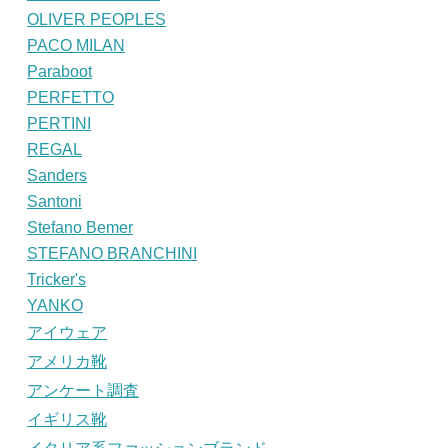
OLIVER PEOPLES
PACO MILAN
Paraboot
PERFETTO
PERTINI
REGAL
Sanders
Santoni
Stefano Bemer
STEFANO BRANCHINI
Tricker's
YANKO
アイウェア
アメリカ靴
アンケート調査
イギリス靴