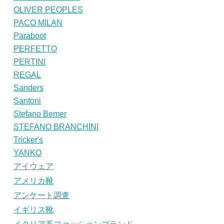
OLIVER PEOPLES
PACO MILAN
Paraboot
PERFETTO
PERTINI
REGAL
Sanders
Santoni
Stefano Bemer
STEFANO BRANCHINI
Tricker's
YANKO
アイウェア
アメリカ靴
アンケート調査
イギリス靴