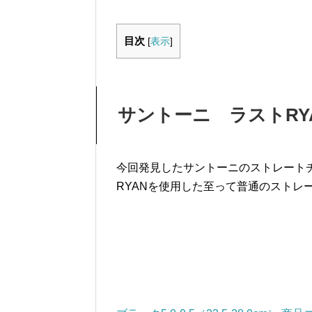
目次
[
表示
]
サントーニ ラストRY
今回発見したサントーニのストレート
RYANを使用した至って普通のストレ