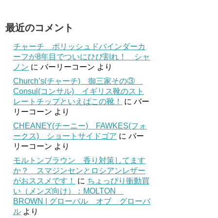
最近のコメント
チャーチ ポリッシュドバインダーカ
ーフが8年目でついにひび割れ！ シャ
ノン
に
バーリーコーン
より
Church’s(チャーチ) 御三家その③
Consul(コンサル) イギリス靴のスト
レートチップといえばこの靴！
に
バー
リーコーン
より
CHEANEY(チーニー) FAWKES(フォ
ークス) ショートサイドゴア
に
バー
リーコーン
より
モルトンブラウン 香り対策してます
か？ スマジンセンとロシアンレザー
がおススメです！
に
ちょっぴり衝動買
い（メンズ向け）：MOLTON
BROWN | グローバル オブ グローバ
ル
より