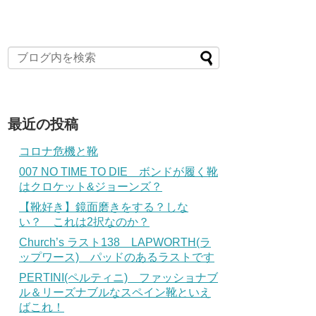
最近の投稿
コロナ危機と靴
007 NO TIME TO DIE ボンドが履く靴
はクロケット&ジョーンズ？
【靴好き】鏡面磨きをする？しな
い？ これは2択なのか？
Church’s ラスト138 LAPWORTH(ラ
ップワース) パッドのあるラストです
PERTINI(ペルティニ) ファッショナブ
ル＆リーズナブルなスペイン靴といえ
ばこれ！