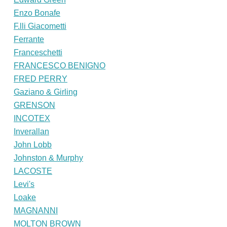
Enzo Bonafe
F.lli Giacometti
Ferrante
Franceschetti
FRANCESCO BENIGNO
FRED PERRY
Gaziano & Girling
GRENSON
INCOTEX
Inverallan
John Lobb
Johnston & Murphy
LACOSTE
Levi's
Loake
MAGNANNI
MOLTON BROWN