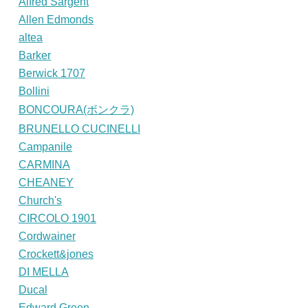
Alfred Sargent
Allen Edmonds
altea
Barker
Berwick 1707
Bollini
BONCOURA(ボンクラ)
BRUNELLO CUCINELLI
Campanile
CARMINA
CHEANEY
Church's
CIRCOLO 1901
Cordwainer
Crockett&jones
DI MELLA
Ducal
Edward Green